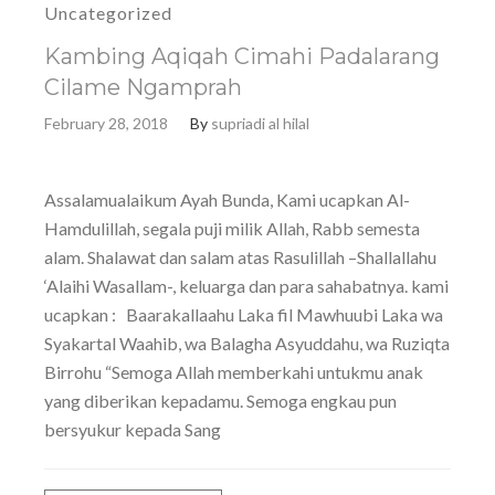
Uncategorized
Kambing Aqiqah Cimahi Padalarang
Cilame Ngamprah
February 28, 2018
By
supriadi al hilal
Assalamualaikum Ayah Bunda, Kami ucapkan Al-
Hamdulillah, segala puji milik Allah, Rabb semesta
alam. Shalawat dan salam atas Rasulillah –Shallallahu
‘Alaihi Wasallam-, keluarga dan para sahabatnya. kami
ucapkan : Baarakallaahu Laka fil Mawhuubi Laka wa
Syakartal Waahib, wa Balagha Asyuddahu, wa Ruziqta
Birrohu “Semoga Allah memberkahi untukmu anak
yang diberikan kepadamu. Semoga engkau pun
bersyukur kepada Sang