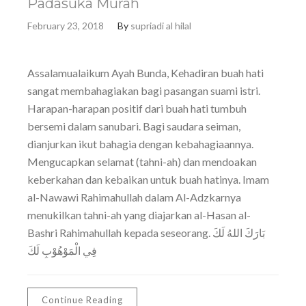
Padasuka Murah
February 23, 2018
By
supriadi al hilal
Assalamualaikum Ayah Bunda, Kehadiran buah hati
sangat membahagiakan bagi pasangan suami istri.
Harapan-harapan positif dari buah hati tumbuh
bersemi dalam sanubari. Bagi saudara seiman,
dianjurkan ikut bahagia dengan kebahagiaannya.
Mengucapkan selamat (tahni-ah) dan mendoakan
keberkahan dan kebaikan untuk buah hatinya. Imam
al-Nawawi Rahimahullah dalam Al-Adzkarnya
menukilkan tahni-ah yang diajarkan al-Hasan al-
Bashri Rahimahullah kepada seseorang. بَارَكَ اللهُ لَكَ
فِي الْمَوْهُوْبِ لَكَ
Continue Reading