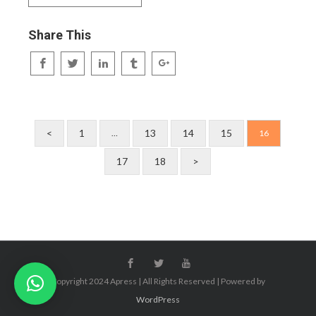
Share This
<
1
13
14
15
…
16
17
18
>
Copyright 2024 Apress | All Rights Reserved | Powered by
WordPress